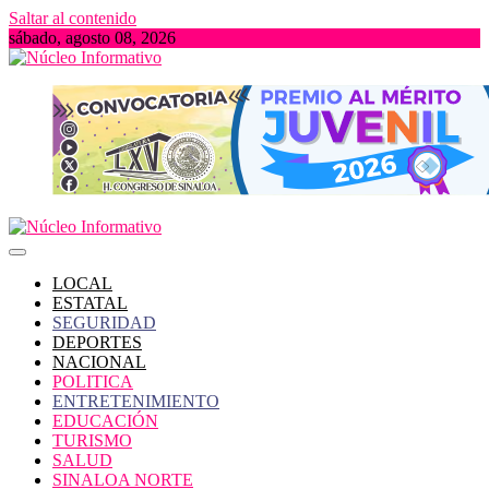
Saltar al contenido
sábado, agosto 08, 2026
Portal de Noticias locales del Estado de Sinaloa
Núcleo Informativo
LOCAL
ESTATAL
SEGURIDAD
DEPORTES
NACIONAL
POLITICA
ENTRETENIMIENTO
EDUCACIÓN
TURISMO
SALUD
SINALOA NORTE