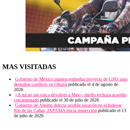
MAS VISITADAS
Gobierno de México plantea rediseñar proyecto de GPO para
destrabar conflicto en Ohuira
publicado el 4 de agosto de
2026
«A mí no me van a devolver a Max»; dueño rechaza acuerdo
con imputado
publicado el 30 de julio de 2026
Gobierno de Ahome detecta posible socavón en el bulevar
Río de las Cañas; JAPAMA inicia inspección
publicado el 13
de julio de 2026