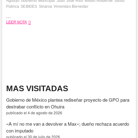
Aguayo
Gobierno Municipal
Juan José Ríos
Medio Ambiente
Salud
Pública
SEBIDES
Sinaloa
Viviendas Bienestar
…
Gestiona
LEER NOTA
Alcaldesa
Evangelina
Llanes
proyectos
de
salud,
vivienda
y
medio
ambiente
para
MAS VISITADAS
Juan
José
Gobierno de México plantea rediseñar proyecto de GPO para
Ríos
destrabar conflicto en Ohuira
publicado el 4 de agosto de 2026
«A mí no me van a devolver a Max»; dueño rechaza acuerdo
con imputado
publicado el 30 de julio de 2026