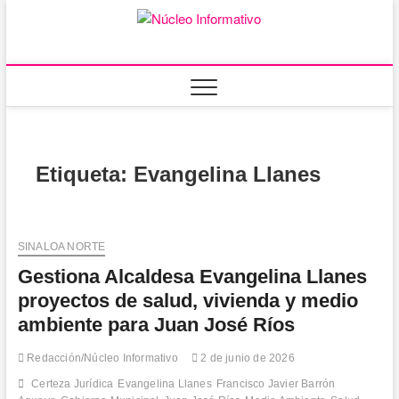
Saltar
al
Núcleo
PORTAL DE
contenido
NOTICIAS LOCALES
DEL ESTADO DE
Informativ
SINALOA
Etiqueta:
Evangelina Llanes
SINALOA NORTE
Gestiona Alcaldesa Evangelina Llanes
proyectos de salud, vivienda y medio
ambiente para Juan José Ríos
Redacción/Núcleo Informativo
2 de junio de 2026
Certeza Jurídica
Evangelina Llanes
Francisco Javier Barrón