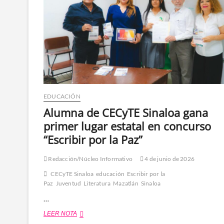
EDUCACIÓN
Alumna de CECyTE Sinaloa gana
primer lugar estatal en concurso
“Escribir por la Paz”
Redacción/Núcleo Informativo
4 de junio de 2026
CECyTE Sinaloa
educación
Escribir por la
Paz
Juventud
Literatura
Mazatlán
Sinaloa
…
Alumna
LEER NOTA
de