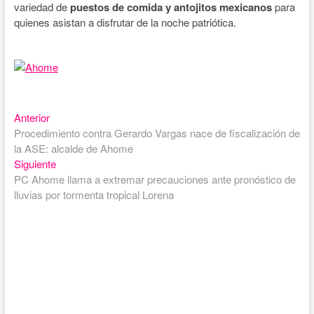
variedad de
puestos de comida y antojitos mexicanos
para
quienes asistan a disfrutar de la noche patriótica.
Entrada
Navegación
Anterior
anterior:
Procedimiento contra Gerardo Vargas nace de fiscalización de
de
la ASE: alcalde de Ahome
entradas
Entrada
Siguiente
siguiente:
PC Ahome llama a extremar precauciones ante pronóstico de
lluvias por tormenta tropical Lorena