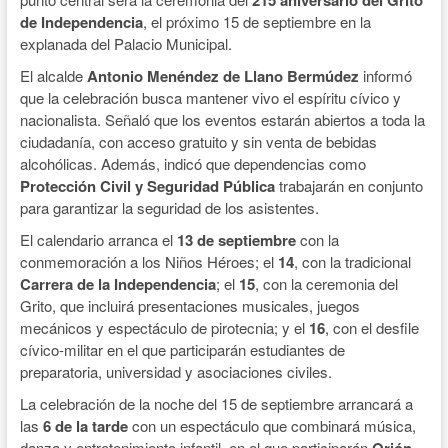
215 aniversario del Grito
de Independencia
, el próximo 15 de septiembre en la
explanada del Palacio Municipal.
El alcalde
Antonio Menéndez de Llano Bermúdez
informó
que la celebración busca mantener vivo el espíritu cívico y
nacionalista. Señaló que los eventos estarán abiertos a toda la
ciudadanía, con acceso gratuito y sin venta de bebidas
alcohólicas. Además, indicó que dependencias como
Protección Civil y Seguridad Pública
trabajarán en conjunto
para garantizar la seguridad de los asistentes.
El calendario arranca el
13 de septiembre
con la
conmemoración a los Niños Héroes; el
14
, con la tradicional
Carrera de la Independencia
; el
15
, con la ceremonia del
Grito, que incluirá presentaciones musicales, juegos
mecánicos y espectáculo de pirotecnia; y el
16
, con el desfile
cívico-militar en el que participarán estudiantes de
preparatoria, universidad y asociaciones civiles.
La celebración de la noche del 15 de septiembre arrancará a
las
6 de la tarde
con un espectáculo que combinará música,
danza y entretenimiento infantil, en el que participarán