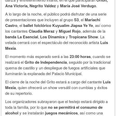
Orión,
Ana Victoria, Negrito Valdez
y
María José Verdugo
.
A lo largo de la noche, el público podrá disfrutar de una serie
de presentaciones que incluyen al grupo
S3
, el
Mariachi
Castro
, el
ballet folclórico Kuyualim Jiapsa Ye Ye
, así como
los cantantes
Claudia Meraz
y
Miguel Rojo
, además de la
banda La Esencial
,
Los Dinamics
y
Tropicana Show
. La
velada cerrará con el espectáculo del reconocido artista
Luis
Mexía
.
El momento más esperado será a las
23:00 horas
, cuando se
realizará el
Grito de Independencia
, seguido por la tradicional
quema de castillo y un despliegue de fuegos artificiales que
iluminarán la explanada del Palacio Municipal.
El cierre de la noche del Grito estará a cargo del cantante
Luis
Mexía
, quien ofrecerá un show versátil con cumbias y éxitos
de su repertorio.
Los organizadores subrayaron que el festejo estará dirigido a
toda la familia, por lo que
no se permitirá el consumo de
alcohol
y se instalarán
juegos mecánicos
, así como una