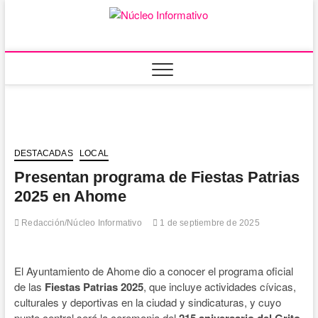
Saltar
al
Núcleo
PORTAL DE
contenido
NOTICIAS LOCALES
DEL ESTADO DE
Informativ
SINALOA
DESTACADAS
LOCAL
Presentan programa de Fiestas Patrias
2025 en Ahome
Redacción/Núcleo Informativo
1 de septiembre de 2025
El Ayuntamiento de Ahome dio a conocer el programa oficial
de las
Fiestas Patrias 2025
, que incluye actividades cívicas,
culturales y deportivas en la ciudad y sindicaturas, y cuyo
punto central será la ceremonia del