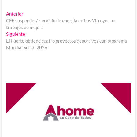
Navegación
Entrada
Anterior
anterior:
CFE suspenderá servicio de energía en Los Virreyes por
de
trabajos de mejora
entradas
Entrada
Siguiente
siguiente:
El Fuerte obtiene cuatro proyectos deportivos con programa
Mundial Social 2026