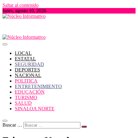
Saltar al contenido
lunes, agosto 10, 2026
Portal de Noticias locales del Estado de Sinaloa
Núcleo Informativo
LOCAL
ESTATAL
SEGURIDAD
DEPORTES
NACIONAL
POLITICA
ENTRETENIMIENTO
EDUCACIÓN
TURISMO
SALUD
SINALOA NORTE
Buscar …