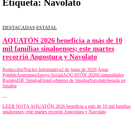
Etiqueta:
Navolato
DESTACADAS
ESTATAL
AQUATÓN 2026 beneficia a más de 10
mil familias sinaloenses; este martes
recorrió Angostura y Navolato
Redacción/Núcleo Informativo
2 de junio de 2026
Agua
Potable
Angostura
Apoyo Social
AQUATÓN 2026
Comunidades
Rurales
DIF Sinaloa
Elota
Gobierno de Sinaloa
Navolato
Sequía en
Sinaloa
…
LEER NOTA
AQUATÓN 2026 beneficia a más de 10 mil familias
sinaloenses; este martes recorrió Angostura y Navolato