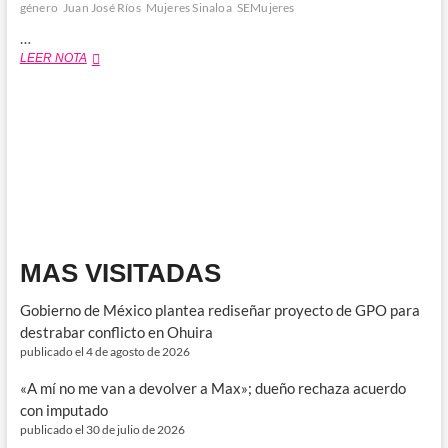
género
Juan José Ríos
Mujeres Sinaloa
SEMujeres
…
Proyectan
LEER NOTA
instalación
de
un
Centro
Libre
para
Mujeres
en
Juan
José
Ríos
MAS VISITADAS
Gobierno de México plantea rediseñar proyecto de GPO para
destrabar conflicto en Ohuira
publicado el 4 de agosto de 2026
«A mí no me van a devolver a Max»; dueño rechaza acuerdo
con imputado
publicado el 30 de julio de 2026