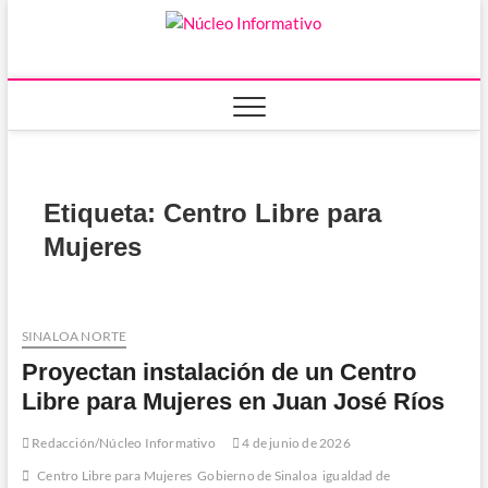
Saltar
al
Núcleo
PORTAL DE
contenido
NOTICIAS LOCALES
DEL ESTADO DE
Informativ
SINALOA
Etiqueta:
Centro Libre para
Mujeres
SINALOA NORTE
Proyectan instalación de un Centro
Libre para Mujeres en Juan José Ríos
Redacción/Núcleo Informativo
4 de junio de 2026
Centro Libre para Mujeres
Gobierno de Sinaloa
igualdad de