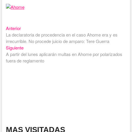
Entrada
Navegación
Anterior
anterior:
La declaratoria de procedencia en el caso Ahome era y es
de
irrecurrible. No procede juicio de amparo: Tere Guerra
entradas
Entrada
Siguiente
siguiente:
A partir del lunes aplicarán multas en Ahome por polarizados
fuera de reglamento
MAS VISITADAS