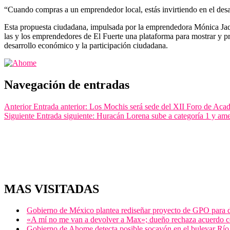
“Cuando compras a un emprendedor local, estás invirtiendo en el des
Esta propuesta ciudadana, impulsada por la emprendedora Mónica Jaque
las y los emprendedores de El Fuerte una plataforma para mostrar y pro
desarrollo económico y la participación ciudadana.
Navegación de entradas
Anterior
Entrada anterior:
Los Mochis será sede del XII Foro de Acad
Siguiente
Entrada siguiente:
Huracán Lorena sube a categoría 1 y amen
MAS VISITADAS
Gobierno de México plantea rediseñar proyecto de GPO para de
«A mí no me van a devolver a Max»; dueño rechaza acuerdo 
Gobierno de Ahome detecta posible socavón en el bulevar Río