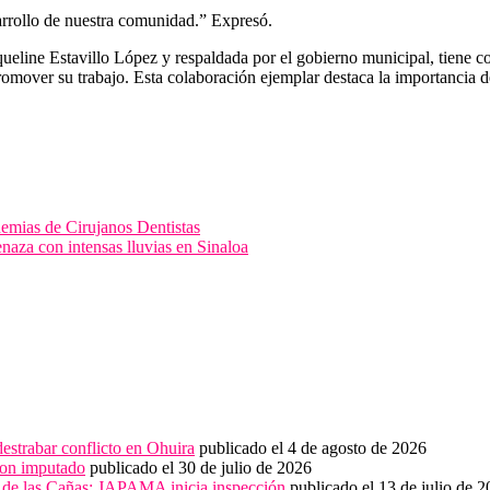
arrollo de nuestra comunidad.” Expresó.
line Estavillo López y respaldada por el gobierno municipal, tiene com
mover su trabajo. Esta colaboración ejemplar destaca la importancia de 
emias de Cirujanos Dentistas
aza con intensas lluvias en Sinaloa
strabar conflicto en Ohuira
publicado el 4 de agosto de 2026
con imputado
publicado el 30 de julio de 2026
 de las Cañas; JAPAMA inicia inspección
publicado el 13 de julio de 