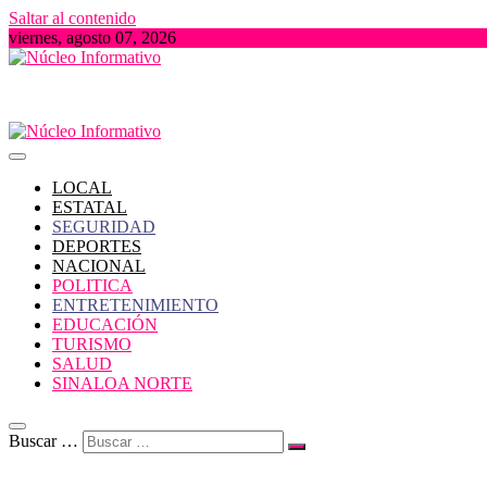
Saltar al contenido
viernes, agosto 07, 2026
Portal de Noticias locales del Estado de Sinaloa
Núcleo Informativo
LOCAL
ESTATAL
SEGURIDAD
DEPORTES
NACIONAL
POLITICA
ENTRETENIMIENTO
EDUCACIÓN
TURISMO
SALUD
SINALOA NORTE
Buscar …