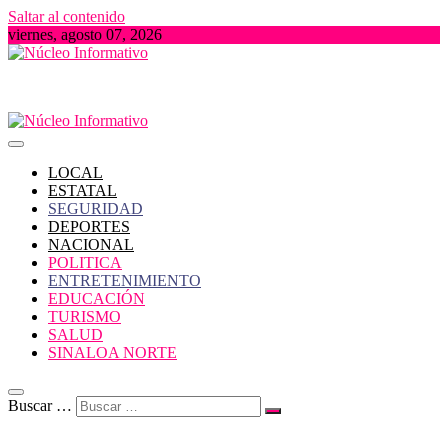
Saltar al contenido
viernes, agosto 07, 2026
Portal de Noticias locales del Estado de Sinaloa
Núcleo Informativo
LOCAL
ESTATAL
SEGURIDAD
DEPORTES
NACIONAL
POLITICA
ENTRETENIMIENTO
EDUCACIÓN
TURISMO
SALUD
SINALOA NORTE
Buscar …