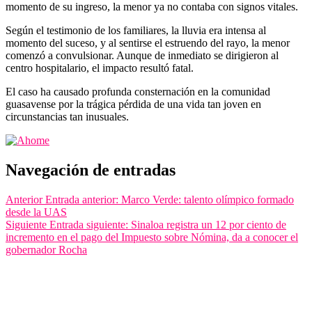
momento de su ingreso, la menor ya no contaba con signos vitales.
Según el testimonio de los familiares, la lluvia era intensa al
momento del suceso, y al sentirse el estruendo del rayo, la menor
comenzó a convulsionar. Aunque de inmediato se dirigieron al
centro hospitalario, el impacto resultó fatal.
El caso ha causado profunda consternación en la comunidad
guasavense por la trágica pérdida de una vida tan joven en
circunstancias tan inusuales.
Navegación de entradas
Anterior
Entrada anterior:
Marco Verde: talento olímpico formado
desde la UAS
Siguiente
Entrada siguiente:
Sinaloa registra un 12 por ciento de
incremento en el pago del Impuesto sobre Nómina, da a conocer el
gobernador Rocha