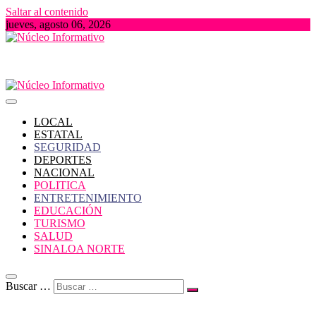
Saltar al contenido
jueves, agosto 06, 2026
Portal de Noticias locales del Estado de Sinaloa
Núcleo Informativo
LOCAL
ESTATAL
SEGURIDAD
DEPORTES
NACIONAL
POLITICA
ENTRETENIMIENTO
EDUCACIÓN
TURISMO
SALUD
SINALOA NORTE
Buscar …