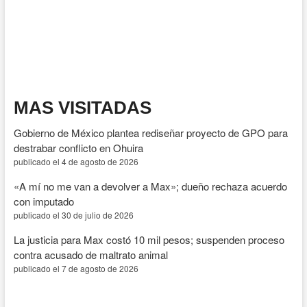
prevención
y
detección
temprana
de
sífilis
congénita
MAS VISITADAS
Gobierno de México plantea rediseñar proyecto de GPO para
destrabar conflicto en Ohuira
publicado el 4 de agosto de 2026
«A mí no me van a devolver a Max»; dueño rechaza acuerdo
con imputado
publicado el 30 de julio de 2026
La justicia para Max costó 10 mil pesos; suspenden proceso
contra acusado de maltrato animal
publicado el 7 de agosto de 2026