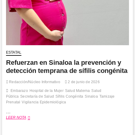
ESTATAL
Refuerzan en Sinaloa la prevención y
detección temprana de sífilis congénita
Redacción/Núcleo Informativo
2 de junio de 2026
Embarazo
Hospital de la Mujer
Salud Materna
Salud
Pública
Secretaría de Salud
Sífilis Congénita
Sinaloa
Tamizaje
Prenatal
Vigilancia Epidemiológica
…
Refuerzan
LEER NOTA
en
Sinaloa
la