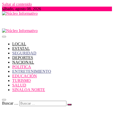
Saltar al contenido
sábado, agosto 08, 2026
Portal de Noticias locales del Estado de Sinaloa
Núcleo Informativo
LOCAL
ESTATAL
SEGURIDAD
DEPORTES
NACIONAL
POLITICA
ENTRETENIMIENTO
EDUCACIÓN
TURISMO
SALUD
SINALOA NORTE
Buscar …